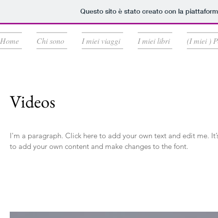
Questo sito è stato creato con la piattafor
Home
Chi sono
I miei viaggi
I miei libri
(I miei ) 
Videos
I'm a paragraph. Click here to add your own text and edit me. It’s
to add your own content and make changes to the font.